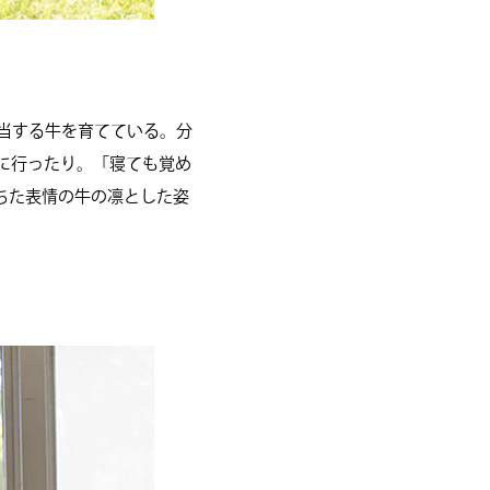
当する牛を育てている。分
に行ったり。「寝ても覚め
ちた表情の牛の凛とした姿