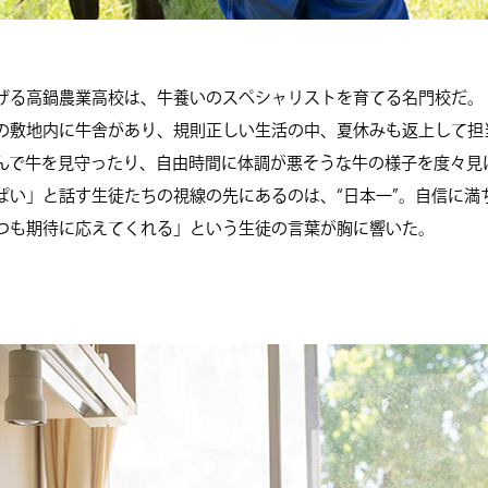
。
げる高鍋農業高校は、牛養いのスペシャリストを育てる名門校だ。
の敷地内に牛舎があり、規則正しい生活の中、夏休みも返上して担
んで牛を見守ったり、自由時間に体調が悪そうな牛の様子を度々見
ぱい」と話す生徒たちの視線の先にあるのは、“日本一”。自信に満
つも期待に応えてくれる」という生徒の言葉が胸に響いた。